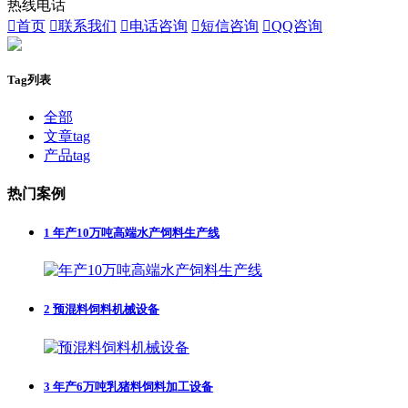
热线电话

首页

联系我们

电话咨询

短信咨询

QQ咨询
Tag列表
全部
文章tag
产品tag
热门案例
1
年产10万吨高端水产饲料生产线
2
预混料饲料机械设备
3
年产6万吨乳猪料饲料加工设备