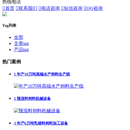
热线电话

首页

联系我们

电话咨询

短信咨询

QQ咨询
Tag列表
全部
文章tag
产品tag
热门案例
1
年产10万吨高端水产饲料生产线
2
预混料饲料机械设备
3
年产6万吨乳猪料饲料加工设备