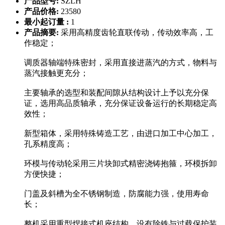
产品型号:
SZLH
产品价格:
23580
最小起订量 :
1
产品摘要:
采用高精度齿轮直联传动，传动效率高，工
作稳定；
调质器轴端特殊密封，采用直接进蒸汽的方式，物料与
蒸汽接触更充分；
主要轴承的选型和装配间隙从结构设计上予以充分保
证，选用高品质轴承，充分保证设备运行的长期稳定高
效性；
新型箱体，采用特殊铸造工艺，由进口加工中心加工，
孔系精度高；
环模与传动轮采用三片块卸式精密浇铸抱箍，环模拆卸
方便快捷；
门盖及斜槽为全不锈钢制造，防腐能力强，使用寿命
长；
整机采用重型焊接式机座结构，设有除铁与过载保护装